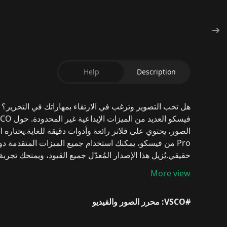
Help
Description
هل تحب التصوير وترغب في الارتقاء بمهاراتك في التحرير؟
فيسكو العديد من الميزات الإبداعية غير المحدودة.
حول VSCO مهكر كل شيء مفتوح من ميديا فاير
الصور، يحتوي على فلاتر رائعة وأدوات دقيقة للغاية.
يختاره 
Pro من فيسكو، يمكنك استخدام جميع الميزات المتقدمة دون الحاجة إلى الدفع.
حقيقي.
يُزيل هذا الإصدار المُعدّل جميع القيود، ويمنحك تجربة
الحاجة إلى الاشتراك المميز.
ما هو VSCO Pro apk مهكر للأندرويد؟
More view
المُستخدم لتحرير الصور.
يتيح لك الوصول إلى جميع الميزات 
فريدة وأدوات متقدمة للغاية،
كل ذلك دون إنفاق أي أموال.
م
#VSCO: محرر الصور والفيديو
المجانية.
إذا كنت ترغب في تحسين صورك، فإن
فيسكو مهك
برابط مباشر
الوصول إلى جميع الفلاتر المميزة
مع هذه النسخ