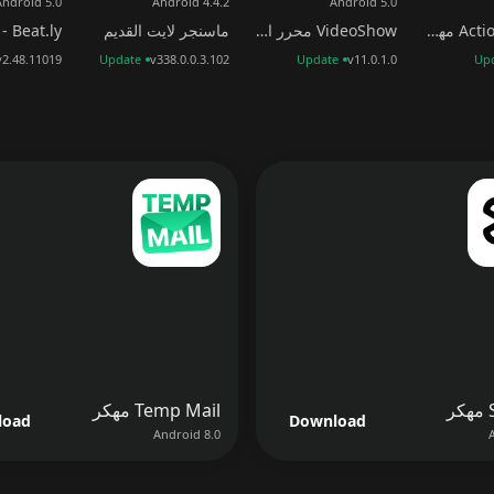
Android 5.0
Android 4.4.2
Android 5.0
ActionDirector مهكر
VideoShow محرر الصور والفيديو
ماسنجر لايت القديم
v2.48.11019
Update
v338.0.0.3.102
Update
v11.0.1.0
Up
+
+
+
Temp Mail مهكر
load
Download
Android 8.0
+