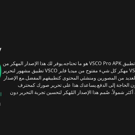
y
0
تطبيق VSCO Pro APK
هو ما تحتاجه.
يوفر لك هذا الإصدار المهكر من
VSCO
تطبيق مشهور لتحرير
العديد من المصورين ومنشئي المحتوى كتطبيقهم المفضل.
مع الإصدار
يساعدك هذا على تحرير صورك كمحترف
 أكثر شمولاً.
صُمم هذا الإصدار المُهكر لتحسين تجربة التحرير دون
VSCO Pro APK
هو نسخة مُهكرة من التطبيق الأصلي
1
الخاصة دون الحاجة إلى الدفع.
هذا يعني أنه يمكنك استخدام فلاتر
ع هذا التطبيق، أصبح إنشاء صور مذهلة أسهل بكثير، دون قيود النسخة
ر
هو الحل الأمثل.
مميزات تطبيق VSCO MOD APK مهكر 2026
ة المعدلة، يمكنك استخدام جميع فلاتر التطبيق.
هذه الفلاتر المصممة