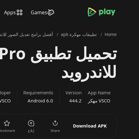
bramjpure.com
Apps
Games
Home
/
تطبيقات مهكرة apk
/
أفضل برامج تعديل الصور للاندرويد
للاندرويد
loper
Requirements
Version
App Name
VSCO مهكر
444.2
Android 6.0
VSCO
Download APK
Share
إبلاغ
Bookmark