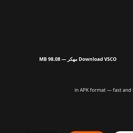
VSCO مهكر
Download
— 98.08 MB
On our website, you can  تحميل تطبيق VSCO Pro مهكر 2026 للاندرويد in APK format — fast and free! No