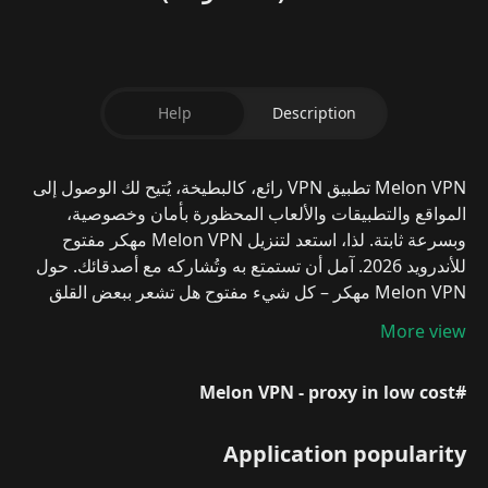
Help
Description
Melon VPN تطبيق VPN رائع، كالبطيخة، يُتيح لك الوصول إلى
المواقع والتطبيقات والألعاب المحظورة بأمان وخصوصية،
وبسرعة ثابتة. لذا، استعد لتنزيل
Melon VPN
مهكر مفتوح
للأندرويد 2026. آمل أن تستمتع به وتُشاركه مع أصدقائك.
حول
Melon VPN مهكر – كل شيء مفتوح
هل تشعر ببعض القلق
أثناء تصفح الإنترنت على هاتف أندرويد؟ لا داعي للقلق، Melon
More view
VPN هو الحل الأمثل! يُعد هذا التطبيق من أشهر تطبيقات VPN
التي ستحافظ على جهازك محميًا دائمًا عند الوصول إلى المواقع
#Melon VPN - proxy in low cost
المحظورة. إنه سهل الاستخدام ويضمن أداءً أفضل للمستخدمين،
لذا فلا عجب أنه حقق ملايين التنزيلات على متجر جوجل بلاي!
لكن انتظر، هناك المزيد!
من أفضل ما يُعجبني في Melon VPN
Application popularity
هو سياسته الصارمة
بعدم الاحتفاظ بالسجلات (No-Logs