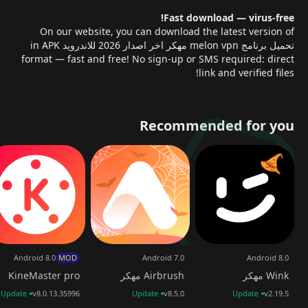
VIP مفتوح بالكامل
تتضمن نسخة VIP مزايا قوية مثل:
Fast download — virus-free!
مواقع مميزة مفتوحة
On our website, you can download the latest version of
تحميل برنامج melon vpn مهكر اخر اصدار 2026 للاندرويد in APK
خوادم أسرع
format — fast and free! No sign-up or SMS required: direct
تجربة خالية من الإعلانات
link and verified files!
فتح جميع الميزات الحصرية
وجميعها
متاحة مجانًا
في نسخة Melon VPN مهكر.
فتح
المواقع المميزة (Premium Locations Unlocked)
توجد
Recommended for you
خوادم مميزة عادة ما تكون مغلقة وتتطلب اشتراكًا VIP.
لكن في
هذا الإصدار المهكر…
كلها مفتوحة!
خوادم محسّنة من:
الولايات المتحدة
أستراليا
كندا
أوروبا … وغيرها
إخفاء عنوان IP الخاص بك
عند تصفح مواقع غير آمنة، يُصبح
تتبعك واستهداف جهازك أمرًا سهلًا للمتسللين.
ولكن Melon
Android 8.0
MOD
Android 7.0
Android 8.0
VPN يقوم بإنشاء:
✔
نفق مشفر
✔ يُخفي موقعك الحقيقي
✔
Wink مهكر
Airbrush مهكر
KineMaster pro
ويُظهر أنك متصل من دولة أخرى
النتيجة؟
لا أحد يستطيع رؤية
بياناتك أو موقعك الفعلي.
إزالة القيود الجغرافية (Bypass Geo-
Update
v8.0.13.35996
Update
v8.5.0
Update
v2.19.5