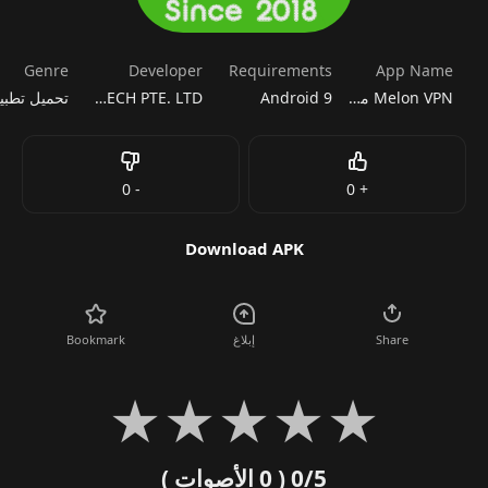
Genre
Developer
Requirements
App Name
Melon VPN مهكر
Android 9
WILDLOOK TECH PTE. LTD.
Dislike
Like
0
-
0
+
Download APK
Share
إبلاغ
Bookmark
★
★
★
★
★
0/5
( 0 الأصوات )