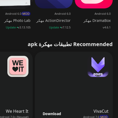
Android 6.0
MOD
Android 6.0
Android 6.0
DramaBox مهكر
ActionDirector مهكر
Photo Lab مهكر
Update
v3.13.105
Update
v7.12.5
v4.6.1
Recommended تطبيقات مهكرة apk
We Heart It
VivaCut
Download
ndroid 7.0+ (Nougat)
Android 7.0
MOD