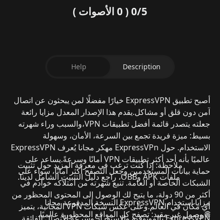
0/5
( 0 الأصوات )
Help
Description
أصبح
تطبيق ExpressVPN
خيارًا مفضلًا لمن يبحثون عن
اتصال
آمن دون قلق أو مشاكل
.
يقدم هذا الإصدار المعدل مزايا رائعة
جعلته يتصدر قائمة أفضل تطبيقات VPN،
والسبب وراء شهرته
بسيط:
ميزة فريدة تجمع بين السرعة، الأمان، وسهولة
الاستخدام
.
حول ExpressVPn مهكر مجانا
يُعرف
ExpressVPN
عالميًا بأنه
أحد أكثر تطبيقات VPN أمانًا وسرعةً
.
يساعد على
ملاحظة:
إذا كنت ترغب في معرفة المزيد حول تثبيت
حماية بيانات المستخدمين
وجعل التصفح أكثر أمانًا، سواء على
ملفات APK وOBB، راجع دليل التثبيت الشامل لدينا.
الشبكات الخاصة أو العامة.
تنبع شهرته من امتلاكه
خوادم في
أكثر من 90 دولة
، ما يتيح لك الوصول إلى المحتوى المحظور من
مزايا استخدام ExpressVPN النسخة المدفوعة مجانا
أي مكان في العالم.
وعلى عكس شبكات VPN المجانية، يتميز
🌐
وصول غير مقيد:
تصفح كل المواقع المحظورة عالميًا.
ExpressVPN
بالموثوقية والاستقرار وسرعة الاتصال الفائقة.