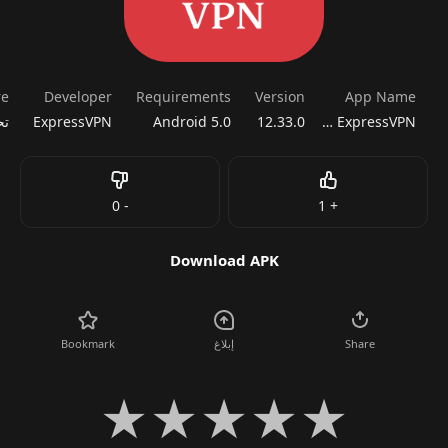
re
Developer
Requirements
Version
App Name
ExpressVPN مهكر
12.33.0
Android 5.0
ExpressVPN
Dislike
Like
0
-
1
+
Download APK
Share
إبلاغ
Bookmark
★
★
★
★
★