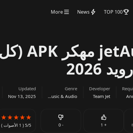
More
News
TOP 100
تحميل jetAudio Plus مهكر APK (ك
 2026
Updated
Genre
Developer
Requ
Nov 13, 2025
Music & Audio
Team Jet
And
★
★
★
★
★
Like
0
-
1
+
5/5
( 1 الأصوات )