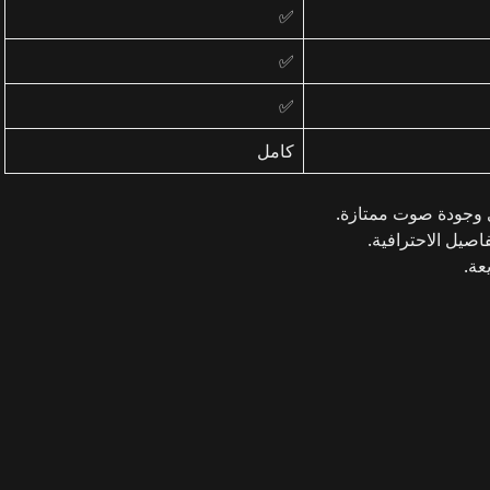
✅
✅
✅
كامل
وجودة صوت ممتازة.
اصيل الاحترافية.
عة.
ت والموسيقى مع دعم كامل للملفات.
ترافي
، فإن
جيت اوديو
بلس مهكر هو الخيار الأمثل.
يوفر جودة صوت
كل ذلك مجانًا.
🎵 لا ترضَ بجودة صوت عادية بعد اليوم.
حمّل التطبيق
وصي بهذه التطبيقات:
Whats News of jetAudio+ Hi-Res Music