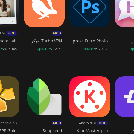
 6.0
MOD
MOD
Photoshop Express Filtre Photo
Turbo VPN مهكر
Photo Lab مه
v3.13.105
Update
v4.2.9.2
Update
v17.7.12
Up
Android 2.3
MOD
Android 8.0
MOD
Snapseed
KineMaster pro