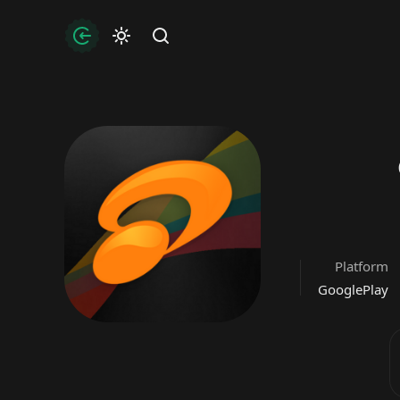
uthorization
Find
ل
Platform
GooglePlay
Dislike