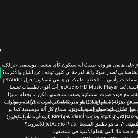
y
0
j
على هاتفي
هواوي
، ظننتُ أنه سيكون كأي مشغل موسيقى آخر.
لكنه
خاصة بي تُصدر صوتًا رائعًا لدرجة أن كلبي توقف عن النباح.
والأغرب؟
تلف سماعات رأسي — للحظةٍ، ظننتُ أن هاتفي مُسكون!
حول jetAudio
سية، يُعد
jetAudio HD Music Player
أحد أقوى تطبيقات تشغيل
يقة، مع
جودة صوت استثنائية
يصعب منافستها.
لكن ما يجعله مميزًا
ة
يص تجربة الاستماع بالكامل
، فإن هذا الإصدار المُعدّل هو ما تحتاجه.
في النسخة الأصلية، ستجد
عبر مُعادلات صوت احترافية ومؤثرات
1
 هنا، فكل شيء مفتوح منذ البداية.
 من عشاق التفاصيل الصوتية، وتريد سماع كل آلة موسيقية كما لو
ل
X-Bass
و
Reverb
و
انية رائعة ولكنها محدودة. أما
3D Surround
.
النسخة Plus
إذا كنت تريد أن تشعر بالجهير
(المدفوعة أو المُهكرة)
يزة.
كاملة.
🎵 ما هو تطبيق المشغل jetAudio Plus للأندرويد؟
، خاصة تلك التي تقطع الأغنية في منتصفها.