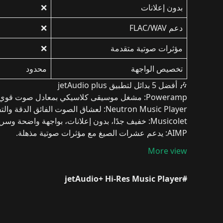
بدون إعلانات
❌
دعم FLAC/WAV
❌
مؤثرات صوتية متقدمة
❌
تخصيص الواجهة
محدود
🎶 أفضل 5 بدائل لتطبيق jetAudio plus
Poweramp:
مشغل موسيقى كلاسيكي بمعادل صوت قوي 
Neutron Music Player:
لعشاق الصوت الفائق الدقة والتف
Musicolet:
خفيف جدًا، بدون إعلانات، بواجهة واضحة وسري
AIMP:
يدعم عشرات الصيغ مع مؤثرات صوتية مذهلة.
VLC Media Player:
متعدد الاستخدامات لتشغيل الفيديوها
More view
الخلاصة
إذا كنت تبحث عن
مشغل موسيقى متكامل واح
مذهلة، وحرية تخصيص كاملة، وتجربة خالية من الإعلانات — 
#jetAudio+ Hi-Res Music Player
الآن واستمتع بموسيقاك كما لو كنت في استوديو احترافي.
ن
Player
v12.3.4 - Bug fixes
Lark Player Pro مهكر
Anghami Plus