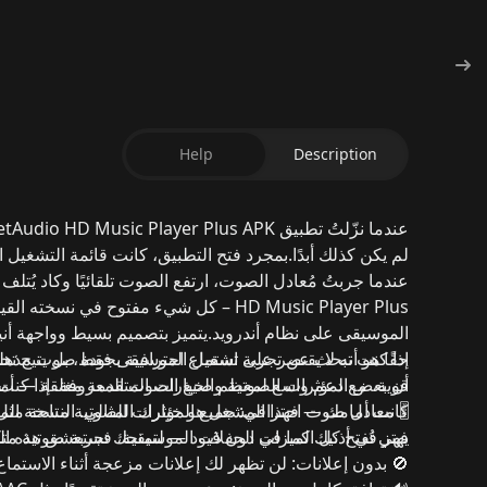
Help
Description
عندما نزّلتُ تطبيق
etAudio HD Music Player Plus APK
لم يكن كذلك أبدًا.
بمجرد فتح التطبيق، كانت قائمة التشغيل ال
عندما جربتُ مُعادل الصوت، ارتفع الصوت تلقائيًا وكاد يُ
HD Music Player Plus – كل شيء مفتوح
في نسخته القيا
الموسيقى على نظام
أندرويد
.
يتميز بتصميم بسيط وواجهة أن
إذا كنت تبحث عن تجربة استماع احترافية
حقًا هو أنه لا يقتصر على تشغيل الموسيقى فقط، بل يتيح
بجودة صوت مذهل
تخص
قوية، مع دعم واسع لمعظم صيغ الصوت المعروفة.
أن بعض المؤثرات الصوتية والخيارات المتقدمة مغلقة — أما
إذا كنت
🎚️
معادل صوت احترافي:
كانت أمامك — فهذا المشغل هو خيارك المثالي.
جميع المؤثرات الصوتية متاحة مث
النسخة المج
يهتز في أذنيك كما في الحفلات الموسيقية، فستعشق هذه الم
فهي تُفتح كل الميزات دون قيود — لتمنحك تجربة صوتية مت
🚫
بدون إعلانات:
لن تظهر لك إعلانات مزعجة أثناء الاستماع