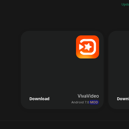
Upda
VivaVideo
Download
Down
Android 7.0
MOD