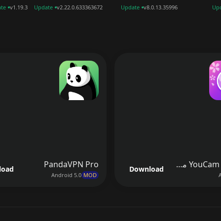
te
v1.19.3
Update
v2.22.0.633363672
Update
v8.0.13.35996
Up
YouCam Perfect مهكر
PandaVPN Pro
load
Download
Android 5.0
MOD