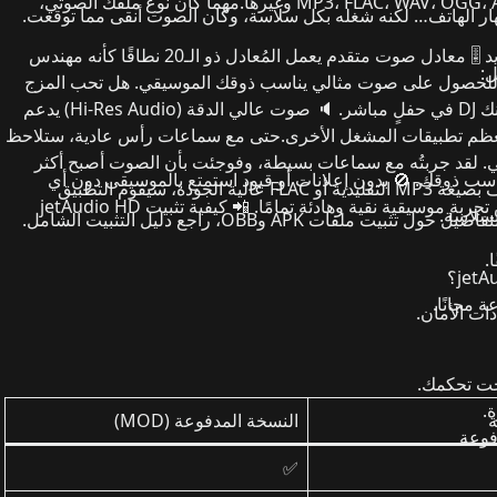
MP3، FLAC، WAV، OGG، 
وغيرها.
مهما كان نوع ملفك الصوتي،
🎚️ معادل صوت متقدم
يعمل
المُعادل ذو الـ20 نطاقًا
كأنه مهندس
ل:
 للحصول على صوت مثالي يناسب ذوقك الموسيقي.
هل تحب المزج
اشر.
🔈 صوت عالي الدقة (Hi-Res Audio)
يدعم
عظم تطبيقات المشغل الأخرى.
حتى مع سماعات رأس عادية، ستلاحظ
ي.
لقد جربتُه مع سماعات بسيطة، وفوجئت بأن الصوت أصبح أكثر
ناسب ذوقك.
🚫 بدون إعلانات أو قيود
استمتع بالموسيقى دون أي
ف بصيغة
MP3
التقليدية أو
FLAC
عالية الجودة، سيقوم التطبيق
تجربة موسيقية نقية وهادئة تمامًا.
📲 كيفية تثبيت jetAudio HD
بسلاسة.
لتفاصيل حول تثبيت ملفات
APK وOBB
، راجع
دليل التثبيت الشامل
.
.
 مجانًا.
ات الأمان.
حت تحكمك.
.
ة
النسخة المدفوعة (MOD)
فوعة
✅