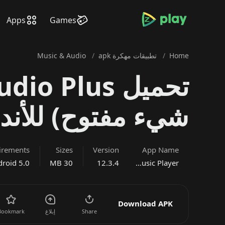
bramjpure.com
Apps
Games
Home
/
تطبيقات مهكرة apk
/
Music & Audio
شيء مفتوح) للأندرويد
irements
Sizes
Version
App Name
roid 5.0
30 MB
12.3.4
jetAudio+ Hi-Res Music Player
Download APK
Share
إبلاغ
Bookmark