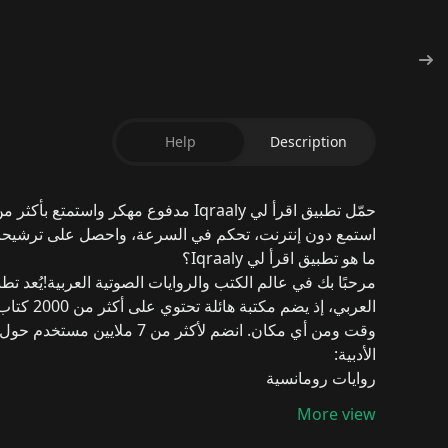
Help
Description
حمّل
تطبيق اقرأ لي Iqraaly مدفوع
مهكر
استمع دون إنترنت، تحكم في السرعة، واحصل على ترشيحات 
ما هو تطبيق اقرأ لي Iqraaly؟
مرحبًا بك في عالم الكتب والروايات الصوتية العربية!
يُعد
تطب
العربي، إذ يضم مكتبة هائلة تحتوي على أكثر من
2000 كتاب ورواية مسموعة
وقت ومن أي مكان.
انضم لأكثر من
7 ملايين مستخدم
حول ا
الأدبية:
روايات رومانسية
كتب تطوير الذات
More view
قصص أطفال