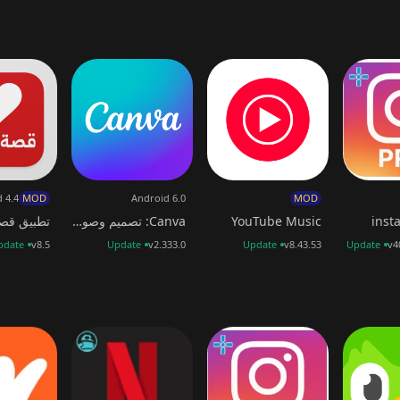
سهولة.
راءة الطويلة أو المستمعين أثناء القيادة أو التمارين.
واجهة عربية
الاستخدام تناسب جميع الفئات العمرية.
يمكنك البحث باسم الكتاب أو
 التصنيف الذكي والمنظم.
كما أن التصميم مريح للعين، ويدعم
 متنوع لكل أفراد الأسرة
يحتوي تطبيق اقرأ لي على محتوى يناسب
 4.4
MOD
Android 6.0
MOD
inst
YouTube Music
Canva: تصميم وصور وفيديوهات
pdate
v8.5
Update
v2.333.0
Update
v8.43.53
Update
v4
يس فقط لعشاق الأدب.
إشعارات وتنبيهات ذكية
يبقيك التطبيق على
ايات جديدة
ضمن تصنيفاتك المفضلة.
يمكنك أيضًا التحكم في نوع
و إضافات من مؤلفين محددين.
ميزة مفيدة للغاية لعشاق متابعة
لعرب
يضم تطبيق اقرأ لي أكثر من
7 ملايين مستخدم نشط
حول
كتب الصوتية.
يمكنك الانضمام إلى مجتمع القرّاء، مشاركة آرائك،
 خطط الاشتراك في تطبيق اقرأ لي مدفوع مهكر
يقدّم التطبيق عدة