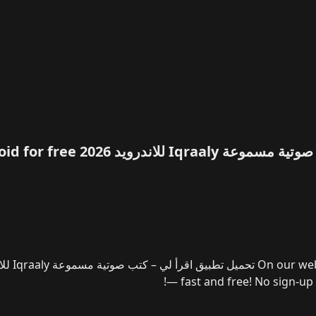
 تشبه الاستماع إلى مسلسل إذاعي بجودة حديثة.
🌟 مميزات تطبيق
ة
يحتوي التطبيق على مكتبة ضخمة تضم
آلاف الكتب والروايات
تحديث المكتبة بشكل مستمر لتشمل أحدث الإصدارات الصوتية من
ناسب ذوقك في القراءة والاستماع.
سواء كنت من محبي الروايات
و المكان الأمثل لتجد كل ما تبحث عنه بسهولة.
ترشيحات مخصصة
ور
لتقديم ترشيحات ذكية تناسب ذوقك الشخصي.
بمجرد الاستماع
النوع والمحتوى والمزاج الأدبي.
هذه الميزة توفر عليك الوقت وتجعلك
قبل.
إمكانية التحميل والاستماع دون إنترنت
واحدة من أبرز ميزات
تماع إليها في أي وقت بدون اتصال بالإنترنت
.
يمكنك تحديد جودة
رعة الإنترنت والمساحة المتاحة لديك.
ميزة رائعة لمحبي القراءة أثناء
 صوتي احترافي بجودة استوديو
يتميّز تطبيق اقرأ لي بأداء صوتي
ب
.
بعض الروايات يتم تقديمها بصيغة تمثيلية درامية تجمع بين أكثر من
 القصة.
كما أن الصوت نقي ومتوازن، ما يجعله مثاليًا للاستماع لفترات
— fast and free! No sign-up o
ستماع
يوفر التطبيق تحكمًا متقدمًا في تجربة الاستخدام:
تفضيلك).