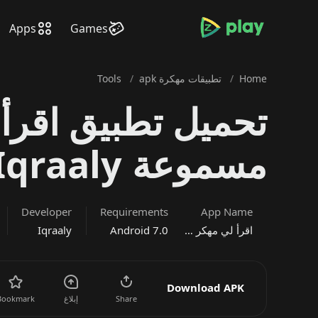
bramjpure.com
Apps
Games
Home
/
تطبيقات مهكرة apk
/
Tools
تحميل تطبيق اقرأ
مسموعة Iqraaly للاندرويد 2026
Developer
Requirements
App Name
اقرأ لي مهكر - كتب صوتية مسموعة
Android 7.0
Iqraaly
Download APK
Share
إبلاغ
Bookmark