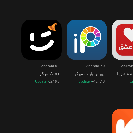
Android 8.0
Android 7.0
Android
تطبيق قصة عشق الاصلي
إيبيس باينت مهكر
Wink مهكر
Update
v2.19.5
Update
v13.1.13
U