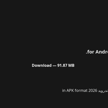
Download — 91.87 MB
On our website, you can download the latest version of تحميل تطبيق اقرأ لي – كتب صوتية مسموعة Iqraaly للاندرويد 2026 in APK format