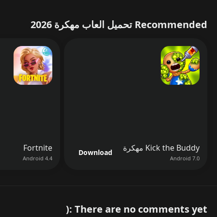
استعمل السحرة بحكمة
: وحداتهم قوية ولكن تحتاج حماية جيدة.
استغل وضع البقاء لزيادة الخبرة
: يزيد من مهاراتك في التحكم
Recommended تحميل العاب مهكرة 2026
السريع.
لا تهمل عمال المناجم
: هم أساس الاقتصاد وزيادة الموارد.
لماذا Stick War: Legacy مهكرة ممتعة أكثر؟
إزالة القيود
فتح كل شيء من البداية
سرعة في التطور
متعة لا تنتهي
لا إعلانات
تحكم كامل في الاستراتيجية
إنها اللعبة المثالية لمحبي الحروب التكتيكية السريعة.
⚖️
إيجابيات وسلبيات ملف Stick War مهكرة
Kick the Buddy مهكرة
Fortnite
Download
Android 4.4
Android 7.0
المزايا
العيوب
💎 عدد لا نهائي من الأحجار
⚠️ خطر عدم التوافق على
الكريمة للتقدم السريع
بعض الأجهزة
There are no comments yet :(
🔓 جميع الميزات مفتوحة من
⚔️ قد تُعتبر غير عادلة في