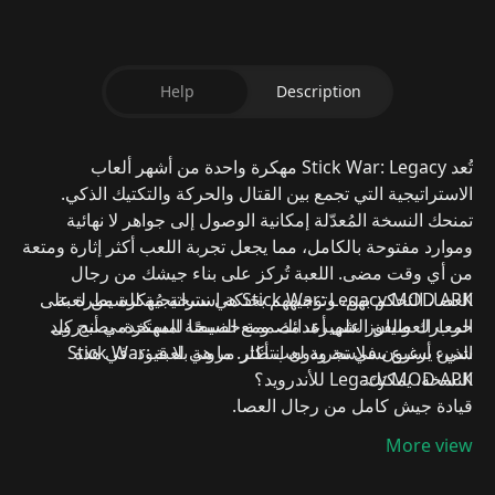
Help
Description
تُعد
Stick War: Legacy مهكرة
واحدة من أشهر ألعاب
الاستراتيجية التي تجمع بين
القتال والحركة والتكتيك الذكي
.
تمنحك النسخة المُعدّلة إمكانية الوصول إلى
جواهر لا نهائية
وموارد مفتوحة بالكامل، مما يجعل تجربة اللعب أكثر إثارة ومتعة
من أي وقت مضى.
اللعبة تُركز على بناء جيشك من رجال
Stick War: Legacy MOD APK
هي نسخة مُهكرة من لعبة
العصا، التحكم بهم، وتوجيههم بحنكة استراتيجية للسيطرة على
المعارك والفوز على أعدائك. ومع النسخة المهكرة، يصبح كل
حرب العصيان الشهيرة، مصممة خصيصًا لمستخدمي أندرويد
شيء أسرع بسلاسة ودون انتظار.
الذين يرغبون في تجربة لعب أكثر مرونة بلا قيود.
في هذه
ما هي لعبة Stick War:
النسخة، يمكنك:
Legacy MOD APK للأندرويد؟
قيادة جيش كامل من رجال العصا.
تنفيذ خطط استراتيجية دقيقة.
More view
فتح جميع الترقيات من البداية.
استعمال الجواهر غير المحدودة في شراء الوحدات والمهارات.