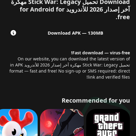
Download تحميل Stick War: Legacy مهكرة
حماسًا.
🚫 بدون إعلانات
تم إزالة جميع الإعلانات من اللعبة،
آخر إصدار 2026 للأندرويد for Android for
لتستمتع بتجربة لعب:
free.
بلا انقطاع
بلا تشتيت
Download
APK
— 130MB
بلا تحميل إضافي على الهاتف
ستركز فقط على بناء جيشك والفوز بالمعارك.
🧩 أوضاع
لعب متنوعة
تحتوي اللعبة على ثلاثة أوضاع ممتعة:
Fast download — virus-free!
وضع الحملة (Campaign):
تقدم في قصة اللعبة عبر مراحل
On our website, you can download the latest version of
متعددة.
تحميل Stick War: Legacy مهكرة آخر إصدار 2026 للأندرويد in APK
format — fast and free! No sign-up or SMS required: direct
وضع البقاء (Survival):
صمد أمام موجات لا تنتهي من الأعداء.
link and verified files!
وضع البطولات (Tournament):
نافس جيش العصى الآخر للفوز
بالكأس.
مع الجواهر اللامحدودة، يصبح كل وضع أكثر متعة وتنوعًا.
🎮
Recommended for you
رسومات وتحكم محسّنان
على الرغم من بساطة التصميم، إلا
أن النسخة المهكرة تقدم:
أداء أسرع
تحكم أكثر سلاسة
حركة انسيابية