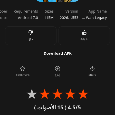
oper
Requirements
Sizes
Version
App Name
Android 7.0
115M
2026.1.553
Stick War: Legacy
Dislike
Like
8
-
44
+
Download APK
Share
إبلاغ
Bookmark
★
★
★
★
★
4.5/5
( 15 الأصوات )