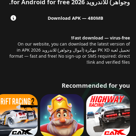
وجواهر) للاندرويد 2026 for Android for free.
الإكسسوارات
المركبات
Download
APK
— 480MB
المنازل
الأثاث
الديكورات
Fast download — virus-free!
تستطيع تصميم شخصيتك ومساحتك حسب ذوقك بسهولة.
On our website, you can download the latest version of
تحميل لعبة PK XD مهكرة (أموال وجواهر) للاندرويد 2026 in APK
فعاليات يومية ومناسبات خاصة بدون قيود
شارك في كل
format — fast and free! No sign-up or SMS required: direct
الفعاليات داخل اللعبة مهما كان مستواك.
سيتم فتح جميع
link and verified files!
الأحداث الموسمية والجوائز مباشرة دون شروط.
حيوانات أليفة
متنوعة وقدرات خاصة
اختر من بين مجموعة ضخمة من
الحيوانات الأليفة المميزة، وكل منها يمتلك قدرات خاصة
Recommended for you
تساعدك في المهام.
تخصيص متقدم للصورة الرمزية (Avatar)
افتح جميع أدوات التخصيص واجعل شخصيتك فريدة تمامًا:
قصات شعر جديدة
ملابس نادرة
أجنحة وأكسسوارات
تعبيرات وحركات جديدة