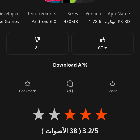
Developer
Requirements
Sizes
Version
App Name
PK XD مهكره
1.78.6
480MB
Android 6.0
Dislike
Like
8
-
67
+
Download APK
Share
إبلاغ
Bookmark
★
★
★
★
★
3.2/5
( 38 الأصوات )