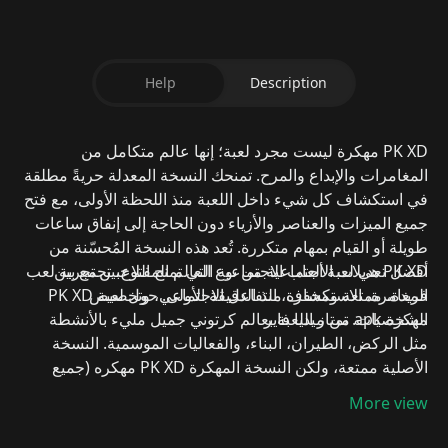
Help
Description
PK XD مهكرة ليست مجرد لعبة؛ إنها
عالم متكامل من
المغامرات والإبداع والمرح
. تمنحك النسخة المعدلة حريةً مطلقة
في استكشاف كل شيء داخل اللعبة منذ اللحظة الأولى، مع فتح
جميع الميزات والعناصر والأزياء دون الحاجة إلى إنفاق ساعات
طويلة أو القيام بمهام متكررة.
تُعد هذه النسخة المُحسّنة من
أفضل تعديلات الألعاب الاجتماعية
PK XD هي لعبة اجتماعية من نوع العالم المفتوح، تجمع بين
التي تمنح اللاعبين تجربة لعب
فريدة، ممتعة ومحفزة منذ الدقيقة الأولى.
المغامرة، الاستكشاف، التفاعل الاجتماعي، وتخصيص
حول لعبة PK XD
مهكرة apk
من ميديا فاير
الشخصيات. تمتاز اللعبة بعالم كرتوني جميل مليء بالأنشطة
مثل الركض، الطيران، البناء، والفعاليات الموسمية.
النسخة
الأصلية ممتعة، ولكن النسخة المهكرة
PK XD مهكره (جميع
الميزات مفتوحة)
تمنحك:
More view
جواهر غير محدودة
أموال غير محدودة