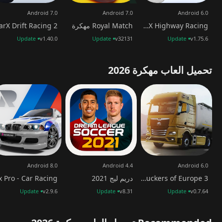
وصول فوري للتحديثات الجديدة
مع PK XD مهكرة، ستحصل
Android 7.0
Android 7.0
Android 6.0
على الميزات الجديدة أولًا بأول:
CarX Highway Racing مهكرة
Royal Match مهكرة
arX Drift Racing 2
خرائط جديدة
فعاليات شهرية
Update
v1.40.0
Update
v32131
Update
v1.75.6
مهام إضافية
حيوانات جديدة
تحميل العاب مهكرة 2026
أدوات بناء جديدة
لماذا يجب أن تلعب PK XD مهكرة؟
✔
حرية إبداعية كاملة
لبناء عالمك الخاص
✔
فتح جميع المناطق والتحديثات فورًا
✔
تجربة اجتماعية ممتعة مع لاعبين حول العالم
✔
تخصيص غير محدود للشخصية والمنزل
✔
أموال وجواهر غير محدودة
لشراء أي شيء
هذه النسخة تُحوّل اللعبة إلى تجربة غنية وسريعة وممتعة.
Android 8.0
Android 4.4
Android 6.0
مميزات وعيوب تهكير
PK XD
Truckers of Europe 3 مهكرة
دريم ليج 2021
المميزات
العيوب
Update
v2.9.6
Update
v8.31
Update
v0.7.64
قد يقلل من تحديات اللعبة
فتح جميع الميزات والعناصر
الأصلية