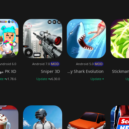
Android 6.0
Android 7.0
MOD
Android 5.0
MOD
Stickman
Hungry Shark Evolution
Sniper 3D
PK XD مهكره
te
v1.78.6
Update
v6.30.0
Update
U