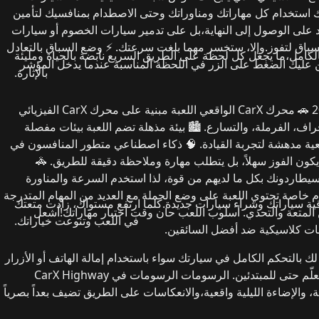
 استخدام كل مهاراتك ومناوراتك وحتى الاصطدام بمنافسيك لتأمين
د على الوصول إلى النهاية
،
بل على
تدمير سيارات الخصوم أو سيارات
باق لتفوز.
وإلا، ستخسر مهما بلغت سرعتك.
⚡ وضع السباق بالتعادل
الكامل
،
ما يجعل كل لحظة على الطريق السريع نابضة بالحياة ومليئة
ن عليك الضغط على الزر في اللحظة المناسبة عندما يدخل المؤشر
بالإثارة.
🚗 محرك CarX الواقعي
اللعبة مبنية على
محرك CarX الفيزيائي
راف، الفرملة، والتسارع.
🏙️ بيئة مذهلة
تضم اللعبة
بيئات مفصلة
ة مدهشة لتجربة القيادة.
🧠 ذكاء اصطناعي متطور
المنافسون في
يكون الفوز سهلاً، بل يتطلب مهارة وملاحظة دقيقة للطريق.
🚓
يطاردونك بكل ما لديهم من قوة، لذا استخدم السرعة والمناورة
م خاصة
تحتوي اللعبة على وضع
الحملة
مع العديد من المهام المتدرجة
ية سياراتك وشراء سيارات جديدة.
كلما ارتفع مستواك، زادت متعتك
 المتعة والتحدي.
أسلوب اللعب
حان وقت اختبار مهاراتك!
أشعل
في اللعب وتنوعت خياراتك.
ات كلاسيكية ضد أفضل السائقين.
ك بالتحكم الكامل في سيارتك سواء باستخدام إمالة الهاتف أو الأزرار
لّم حتى للمبتدئين.
الرسومات
الرسومات في
CarX Highway
والإضاءة الليلية واقعية،
والانعكاسات على الطريق تضيف بعداً بصرياً