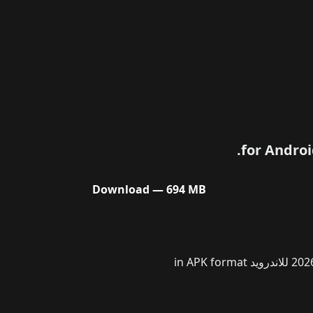
Download — 694 MB
On our website, you can download the latest version of تحميل CarX Highway Racing مهكرة (أموال لا نهائية) 2026 للاندرويد in APK format