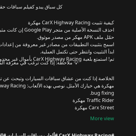
كل سباق يبدو كفيلم سباقات ح
كيفية تثبيت CarX Highway Racing مهكرة
احذف النسخة الأصلية
من متجر Google Play إن كانت مثبتة مسبقًا.
حمّل ملف APK مهكر
من مصدر موثوق.
اسمح بتثبيت التطبيقات من مصادر غير معروفة
من إعدادات 
ابدأ التثبيت
وانتظر حتى تكتمل العملية.
تم! استمتع بلعبة
CarX Highway Racing
بأموال غير محدودة ومزايا VIP
💡
ملاحظة:
إذا كنت ترغب في معرفة المزيد حو
الخلاصة
إذا كنت من عشاق سباقات السيارات وتبحث عن
ت
مهكرة هي خيارك الأمثل.
نوصي بهذه الألعاب:
ghway Racing
bug fixing.
Traffic Rider مهكرة
Carx Street مهكرة
Car Parking Multiplayer مهكرة
More view
#CarX Highway Racing
#ألعاب سباقات السيارات
#الأ