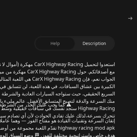
Help
Description
استعدوا لتحميل
CarX Highway Racing مهكرة (أموال لا نهائية)
مع أصدقائكم.
حول CarX Highway Racing مهكرة من ميديا فاير
الجواب نعم، فإن
CarX Highway Racing
هي اللعبة المثالي
الكبيرة بين عشاق السباقات.
في هذه اللعبة، لن تتسابق ف
السريع الحقيقي
، حيث ستواجه السيارات العادية والشرطة وا
منك
السرعة والدقة
لتصبح المتسابق الأفضل.
عالم مليء بال
⚠️ كما يجب عليك الحذر من الشرطة، 
Highway Racing
ستجد نفسك في سباقات حقيقية وسط 
تتحرك بسرعة،
لذلك عليك تفادي الحوادث لأن أي تصادم س
إتقان
السرعة وتقنيات القيادة
هو مفتاح الفوز — وهما عاملان
highway racing mod apk
تقدّم اللعبة مجموعة من أوضا
هدف خاص واستراتيجية مختلفة للفوز.
🏁 وضع السباق