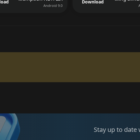
load
Download
Android 9.0
Stay up to date 