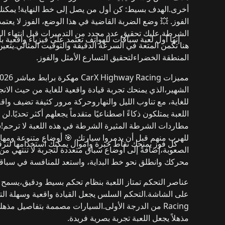
أخرى.
الهدف بسيط: كن أول من يصل إلى خط النهاية!
يمكنك
الفوز.
💥 وضع الضربة القاضية
في هذا الوضع،
الفوز لا يعتم
الشرطة
.
عليك تحقيق عدد محدد من التدميرات قبل انتهاء الس
إنها أول لعبة سباقات للهواتف تعتمد على
فيزياء واقعية ب
هنا تكمن المتعة في
السرعة الدقيقة والتوقيت المثالي
.
يتعي
المنطقة الخضراء
لتحقيق التسارع الأمثل والفوز.
مميزات CarX Highway Racing مهكرة برابط مباشر 2026
الشهير
،
الذي يمنحك تجربة قيادة واقعية للغاية من حيث الانج
للغاية
، مع تناوب الليل والنهار
وحركة مرور كثيفة تضيف واقعي
اللعبة يمتلكون
ذكاءً اصطناعيًا متقدماً
يجعلهم أكثر تحديًا.
لن 
مطاردات الشرطة المثيرة
الشرطة في هذه اللعبة لا ترحم!
س
للهرب منهم قبل أن يدمروا سيارتك.
🎯 أوضاع متنوعة ومها
كل فوز يمنحك
نقاط خبرة وأموال
يمكنك استخدامها لترق
الصعوبة،
إضافةً إلى
أوضاع سباق متعددة
لتجربة لا تنتهي من
محركك وانطلق نحو خط البداية، واستعد للمنافسة في سباق
عناصر التحكم
تمتاز اللعبة بنظام
تحكم بسيط ودقيق
،
يسمح ل
على الشاشة.
التحكم السلس يجعل القيادة واقعية وسهلة التع
Racing
من الدرجة الأولى.
السيارات مصممة بتفاصيل مذهلة، 
مذهلاً يجعل اللعبة تجربة بصرية فريدة.