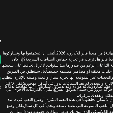
y
0
من ميديا فاير للأندرويد 2026.
أتمنى أن تستمتعوا بها وتشاركوها
هل ترغب في تجربة حماس السباقات السريعة؟
إذا كان
ة لك!
على الرغم من صدورها منذ سنوات، لا تزال تحافظ على شعبيتها
ي حلبات مغلقة أو مضامير مصممة خصيصاً،
بل ستنطلق في
الطريق
لتحديات غير المتوقعة.
إنها تجربة سباق واقعية ومليئة بالإثارة، تتطلب
إثارة والتحدي
لم تعد السباقات تدور في أماكن مهجورة؛
ففي
CarX
فهم يطاردونك بلا هوادة،
وقد يدمرون سيارتك إن لم تتفادهم بذكاء!
2
حركة مرور مزدحمة.
الطريق السريع مليء بالمركبات الأخرى التي
يبطئك ويفقدك مركزك.
 لا يمكن تجاهلهما في هذه اللعبة المثيرة.
أوضاع اللعب في carx
ع اللعب المتنوعة التي تضيف متعة وتحدياً في كل سباق.
لكل وضع
الوضع الكلاسيكي الذي يتيح لك خوض سباقات حقيقية ضد 6 سيارات