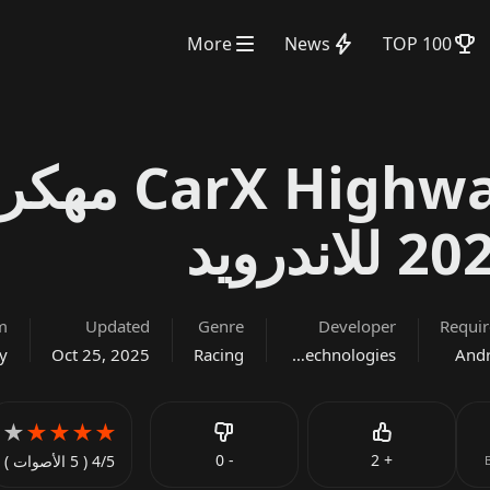
More
News
TOP 100
تحميل CarX Highway Racing 
m
Updated
Genre
Developer
Requi
y
Oct 25, 2025
Racing
CarX Technologies
Andr
★
★
★
★
★
Like
0
-
2
+
4/5
( 5 الأصوات )