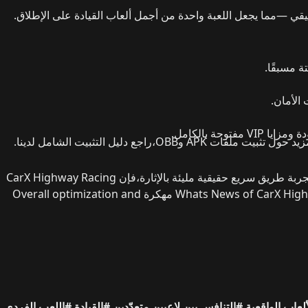
قيقي —
مما يجعل اللعبة واحدة من أجمل ألعاب القيادة على الإطلاق.
الأمان.
 مفتوحة بالكامل.
ل تثبيت ملفات APK وOBB،
راجع دليل التثبيت الشامل لدينا.
جربة طريق سريع حقيقية مليئة بالإثارة
،
فإن
CarX Highway Racing
Whats News of CarX Hi مهكرة
Overall optimization and
لعاب الواقعية
#التنافس بين لاعبين متعدّدين
#القيادة
#اللعب الفردي