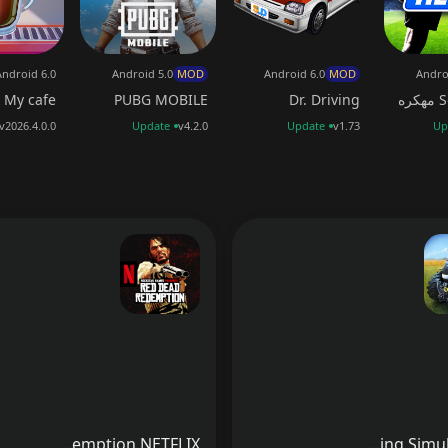
Android 6.0
Android 5.0
MOD
Android 6.0
MOD
Andro
ه
Dr. Driving
PUBG MOBILE
My cafe مهكرة
v2026.4.0.0
Update
v4.2.0
Update
v1.73
Up
Red Dead Redemption NETFLIX
Farming Simulator 14