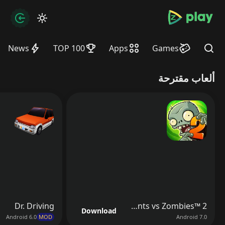
bramjpure.com
zation
News
TOP 100
Apps
Games
Find
ألعاب مقترحة
Dr. Driving
Plants vs Zombies™ 2
Download
Android 6.0
MOD
Android 7.0