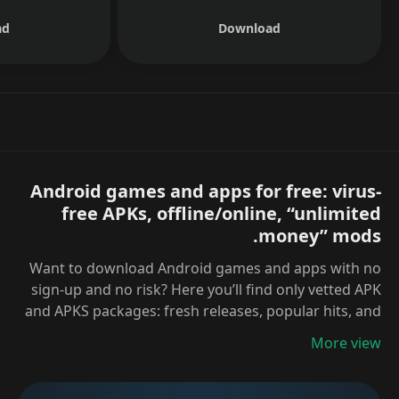
ad
Download
Android games and apps for free: virus-
free APKs, offline/online, “unlimited
money” mods.
Want to download Android games and apps with no
sign-up and no risk? Here you’ll find only vetted APK
and APKS packages: fresh releases, popular hits, and
handy utilities. Every file undergoes antivirus
More view
scanning and signature verification; each page
includes a description, requirements, and
screenshots. Easy navigation by genres and